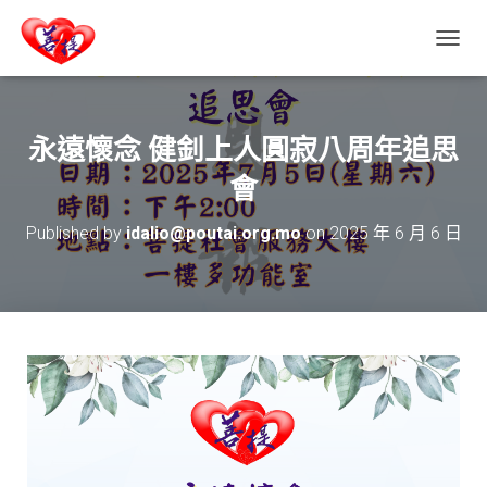
T
O
G
G
L
永遠懷念 健釗上人圓寂八周年追思
E
N
會
A
V
Published by
idalio@poutai.org.mo
on
2025 年 6 月 6 日
I
G
A
T
I
O
N