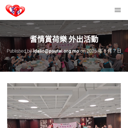
T
O
G
G
L
耆情賞荷樂 外出活動
E
N
Published by
idalio@poutai.org.mo
on
2025 年 8 月 7 日
A
V
I
G
A
T
I
O
N