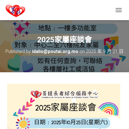
T
O
G
G
L
2025家屬座談會
E
N
Published by
idalio@poutai.org.mo
on
2025 年 9 月 21 日
A
V
I
G
A
T
I
O
N