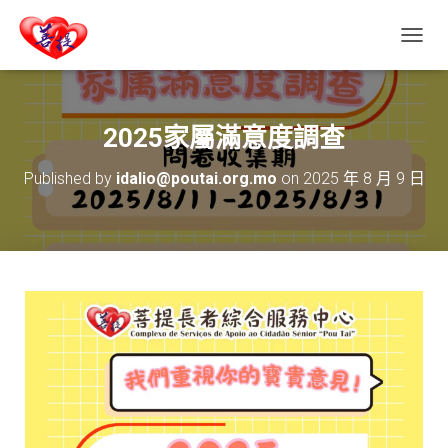
T
O
G
G
L
2025家屬滿意度調查
E
N
Published by
idalio@poutai.org.mo
on
2025 年 8 月 9 日
A
V
I
G
A
T
I
O
N