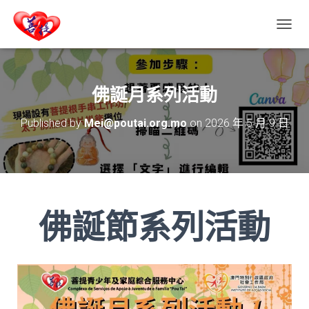
T
O
G
G
L
佛誕月系列活動
E
N
Published by
Mei@poutai.org.mo
on
2026 年 5 月 9 日
A
V
I
G
A
T
I
佛誕節系列活動
O
N