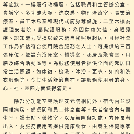
等症狀。一樓屬行政樓層，包括職員和主管辦公室、
會議室、多功能大廳、洗衣房、物理治療室、職業治
療室、員工休息室和現代式廚房等設施；二至六樓為
護理安老院，屬院護服務：為因健康欠佳、身體殘
疾、認知能力受損以致未能自我照顧起居，且經社會
工作局評估符合使用院舍服務之人士。可提供約三百
張床位，並設有浴床室、輔導室、起居及聚會室，用
膳及綜合活動區等。為服務使用者提供全面的起居日
常生活照顧，如康復、梳洗、沐浴、更衣、如廁和洗
衣服務等，令其生活舒適自在。讓服務使用者的身、
心、社、靈四方面獲得滿足。
除部分功能室與護理安老院相同外，宿舍內並設
隔離病房、備餐間和員工休息室等。長者宿舍內有醫
生室、護士站、藥物室，以及無障礙設施，方便長者
出入。為服務使用者提供健康飲食，由養生保健專家