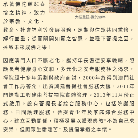
承著佛陀慈悲喜
捨之精神，致力
大樓重建-攝於99年
於宗教、文化、
教育、社會福利等發展服務，定期與信眾共同熏修，
解行並重；從而闡開如實之智慧，並種下菩提之因，
達致未來成佛之果！
因應澳門人口不斷老化，護持年長耆德安享晚晴，照
顧長者健康身心安和，多元化之安老服務極之渴求，
禪院經十多年策劃與政府商討，2000年終得到澳門社
會工作局答允，出資興建菩提社會服務大樓，2011年
開始動工興建由菩提禪院實體管理。2013年11月份正
式啟用。設有菩提長者綜合服務中心，包括院護服
務、日間護理服務，菩提青少年及家庭綜合服務中
心，建立互動關係，積極發展以體現佛教“不為自己求
安樂，但願眾生悉離苦” 及提倡孝道之本懷。