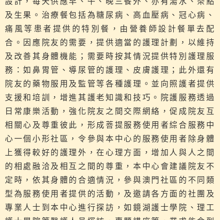
設計，每天供應早、午、晚三餐外、亦有湯水、茶點
及生果。治療餐包括為糖尿病、高血壓病、冠心病、
痛風等患者提供的特別餐，由營養師設計餐單去配
合。因應院友的需要，提供適當的護理計劃，以維持
及改善其身體機能；需要時按其情況提供特別護理服
務：如鼻胃管、導尿管的護理、皮膚護理；此外還有
院友的藥物服用及監管等各種護理。並向照護者提供
支援和培訓，增進其護老知識和技巧。院護服務透過
日常康樂活動，強化院友之間交際網絡，促成院友互
相關心及尊重彼此，形成菩提服務使用者綜合服務中
心一個小形社區，令參與本中心的服務使用者除身體
上獲得較好的護理外，在心理方面，增加人與人之間
的相處融洽及相互之間的尊重，本中心會建議院友不
定時，依其身體的合適情況，參與澳門社區的不同類
型為服務使用者提供的活動，及邀請各方面的社團及
專業人士到本中心進行探訪，如鏡湖護士學院、理工