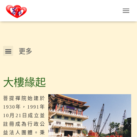
T
O
G
G
L
E
N
A
V
I
G
大樓緣起
A
T
I
O
菩提禪院始建於
N
1930年，1991年
10月21日成立並
註冊成為行政公
益法人團體。秉