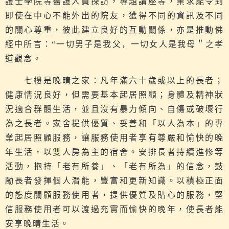
護士學院等醫護人員探訪，專題講座等，業求能令到
即使在中心不能外出的院友，獲得不同的資訊及不同
的關心尊重，彼此建立良好的互動關係，亦是推動佛
經中所言：“
一切男子是我父，一切女人是我母
＂之孝
道觀念。
七樓是晚晴之家：凡年滿六十歲或以上的長者；
健康情況良好，但需要基本起居照顧；身體及精神狀
況適合群體生活，並且沒有暴力傾向、自傷或破壞行
為之長者。家舍提供優質、妥善和「以人為本」的專
業起居照顧服務，讓服務使用者享有尊嚴和愉快的晚
年生活，以雙人房為主的宿舍。安排長者持續進修等
活動，抱持「老有所養」、「老有所為」的信念，鼓
勵長者發揮個人潛能，豐富和更新知識。以積極正面
的態度關顧服務使用者，提供優質及貼心的服務，堅
信服務使用者可以渡過充實而愉快的晚年，使長者能
安享晚晴生活。