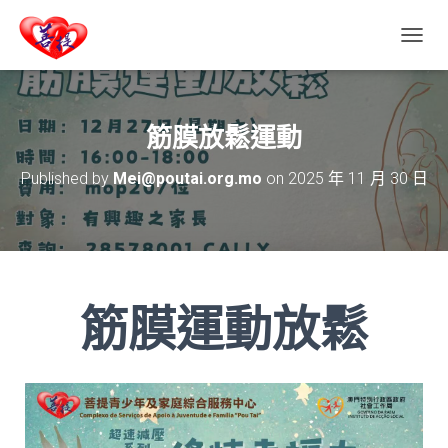
T
O
G
G
L
筋膜放鬆運動
E
N
Published by
Mei@poutai.org.mo
on
2025 年 11 月 30 日
A
V
I
G
A
T
I
筋膜運動放鬆
O
N