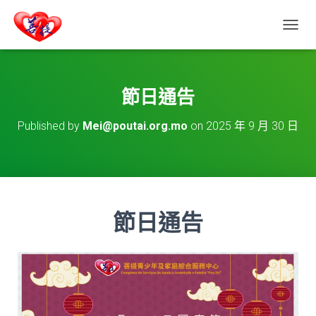
T
O
G
G
L
節日通告
E
N
Published by
Mei@poutai.org.mo
on
2025 年 9 月 30 日
A
V
I
G
A
T
I
節日通告
O
N