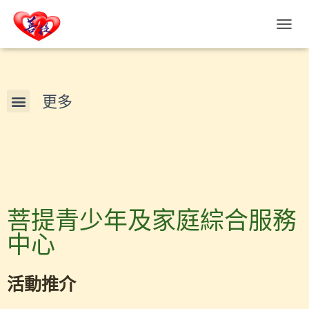
T
O
G
G
L
E
N
A
V
I
G
A
T
I
菩提青少年及家庭綜合服務
O
N
中心
活動推介