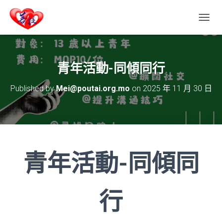
T
O
G
G
L
青年活動-同傾同行
E
N
Published by
Mei@poutai.org.mo
on
2025 年 11 月 30 日
A
V
I
G
A
T
I
青年活動-同傾同
O
N
行